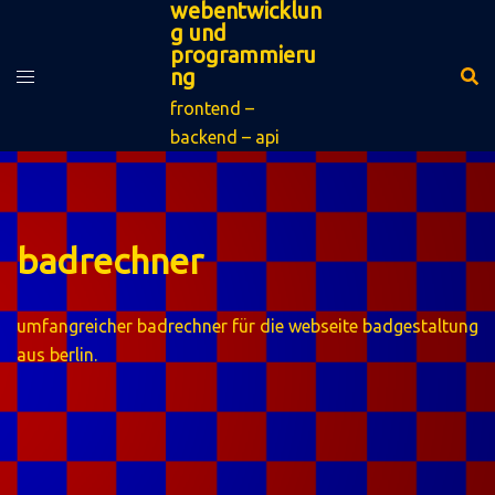
webentwicklun
zum
g und
inhalt
programmieru
springen
ng
frontend –
backend – api
badrechner
umfangreicher
badrechner
für die webseite badgestaltung
aus berlin.