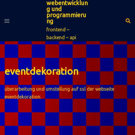
webentwicklun
zum
g und
inhalt
programmieru
springen
ng
frontend –
backend – api
eventdekoration
überarbeitung und umstellung auf ssl der webseite
eventdekoration
.