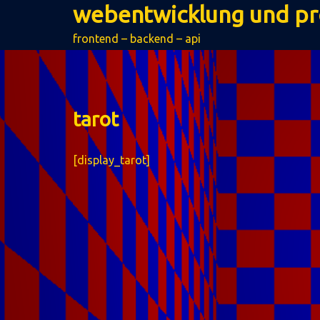
webentwicklung und p
zum
inhalt
frontend – backend – api
springen
tarot
[display_tarot]